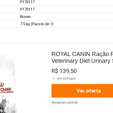
P170117
P170117
Brown
7.5 kg (Pacote de 1)
ROYAL CANIN Ração Ro
Veterinary Diet Urinary
Canin - Sabor Outro
R$ 139,50
em estoque
Ver oferta
Amazon.com.br