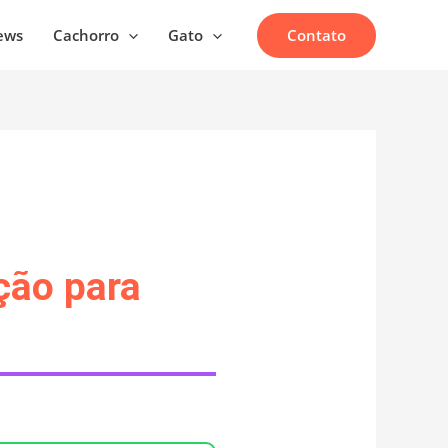
Contato
ews
Cachorro
Gato
ção para