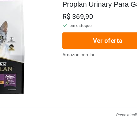
Proplan Urinary Para G
Frango E Arroz 7 5Kg P
R$ 369,90
em estoque
Ver oferta
Amazon.com.br
Preço atual