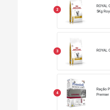
ROYAL C
2
5Kg Roy
ROYAL C
3
Ração Pr
4
Premier