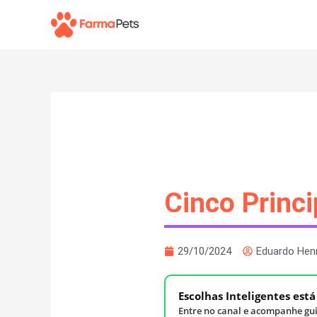
Ir
para
o
conteúdo
Cinco Princ
29/10/2024
Eduardo Hen
Escolhas Inteligentes est
Entre no canal e acompanhe gui