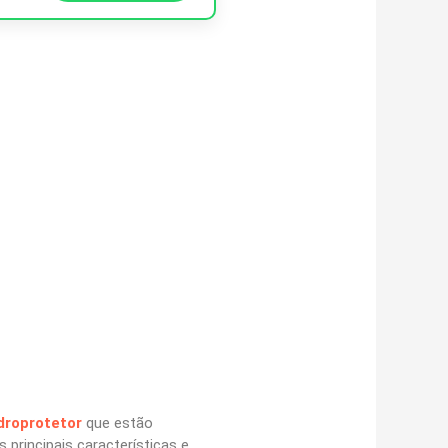
droprotetor
que estão
principais características e