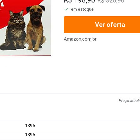
R$ 198,90
R$ 320,90
em estoque
Ver oferta
Amazon.com.br
Preço atual
1395
1395