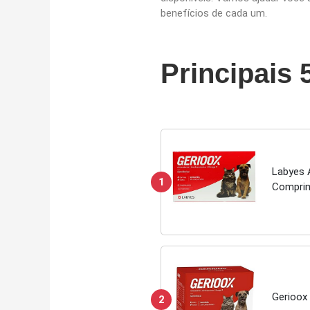
benefícios de cada um.
Principais 
Labyes 
1
Compri
Gerioox
2