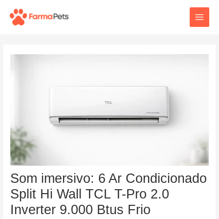
Ir
Post
Main
para
navigation
o
Men
conteúdo
Som imersivo: 6 Ar Condicionado
Split Hi Wall TCL T-Pro 2.0
Inverter 9.000 Btus Frio