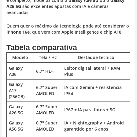
e completo, modelos como o
Galaxy A56 5G
ou o
Galaxy
A26 5G
são excelentes apostas com IA e câmeras
avançadas.
Quem quer o máximo da tecnologia pode até considerar o
iPhone 16e
, que vem com Apple Intelligence e chip A18.
Tabela comparativa
Modelo
Tela / Hz
Destaque técnico
Galaxy
Leitor digital lateral + RAM
6.7″ HD+
A06
Plus
Galaxy
6.7″ Super
IA com Gemini + resistência
A17
AMOLED
IP54
(256GB)
Galaxy
6.7″ Super
IP67 + IA para fotos + 5G
A26 5G
AMOLED
Galaxy
6.7″ Super
IA + Nightography + Android
A56 5G
AMOLED
garantido por 6 anos