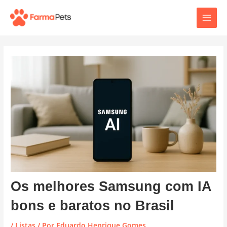
Ir
Post
Main
para
navigation
o
Men
conteúdo
Os melhores Samsung com IA
bons e baratos no Brasil
/
Listas
/ Por
Eduardo Henrique Gomes