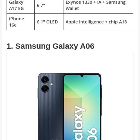
Galaxy
Exynos 1330 + IA + Samsung
6.7″
A17 5G
Wallet
iPhone
6.1″ OLED
Apple Intelligence + chip A18
16e
1. Samsung Galaxy A06