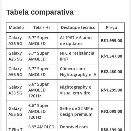
Tabela comparativa
Modelo
Tela / Hz
Destaque técnico
Preço
Galaxy
6.7″ Super
AI, IP67 e 6 anos
R$1.999,00
A36 5G
AMOLED
de updates
Galaxy
6.7″ Super
NFC e resistência
R$1.547,00
A26 5G
AMOLED
IP67
Galaxy
6.7″ Super
Câmera com
R$2.480,00
A56 5G
AMOLED
Nightography e IA
6.6″ Super
Galaxy
Nightography e
AMOLED
R$1.299,00
A35 5G
visual em vidro
120 Hz
6.6″ Super
Galaxy
Selfie de 32 MP e
AMOLED
R$2.099,00
A55 5G
design premium
120 Hz
6.9″ AMOLED
Dobrável com
Z Flip 7
R$8.199,00