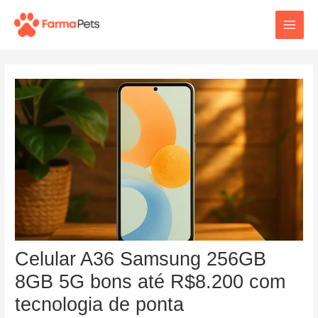
Ir
Post
Main
para
navigation
o
Men
conteúdo
Celular A36 Samsung 256GB
8GB 5G bons até R$8.200 com
tecnologia de ponta