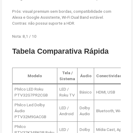
Prós: visual premium sem bordas, compatibilidade com
Alexa e Google Assistente, Wi-Fi Dual Band estável.
Contras: não possui suporte a HDR.
Nota: 8,1 / 10
Tabela Comparativa Rápida
Tela /
Modelo
Áudio
Conectividade
N
Sistema
Philco LED Roku
LED /
Básico
HDMI, USB
9,
PTV32G7PR2CGB
Roku TV
Philco Led Dolby
LED /
Dolby
Áudio
Bluetooth, Wi-Fi
8,
Android
Audio
PTV32M9GACGB
Philco
LED /
Dolby
Mídia Cast, App
PTV32K34RKGB Roku
8,