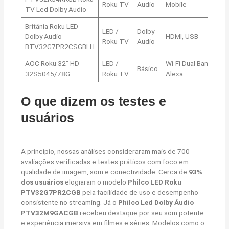
Roku TV
Audio
Mobile
TV Led Dolby Audio
Britânia Roku LED
LED /
Dolby
Dolby Audio
HDMI, USB
8,
Roku TV
Audio
BTV32G7PR2CSGBLH
AOC Roku 32” HD
LED /
Wi-Fi Dual Band,
Básico
8,
32S5045/78G
Roku TV
Alexa
O que dizem os testes e
usuários
A princípio, nossas análises consideraram mais de 700
avaliações verificadas e testes práticos com foco em
qualidade de imagem, som e conectividade. Cerca de
93%
dos usuários
elogiaram o modelo
Philco LED Roku
PTV32G7PR2CGB
pela facilidade de uso e desempenho
consistente no streaming. Já o
Philco Led Dolby Áudio
PTV32M9GACGB
recebeu destaque por seu som potente
e experiência imersiva em filmes e séries. Modelos como o