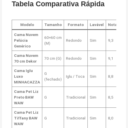
Tabela Comparativa Rápida
Modelo
Tamanho
Formato
Lavável
Nota
Cama Nuvem
60×60 cm
Pelúcia
Redondo
Sim
9,3
(M)
Genérico
Cama Nuvem
70 cm (G)
Redondo
Sim
9,1
70 cm Dekor
Cama Iglu
G
Luxo
Iglu / Toca
Sim
8,8
(fechado)
MINHACAZZA
Cama Pet Liz
Preto BAW
G
Tradicional
Sim
8,5
WAW
Cama Pet Liz
Tiffany BAW
G
Tradicional
Sim
8,0
WAW