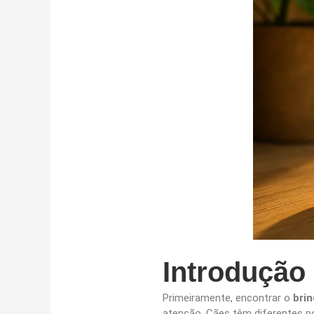
Introdução
Primeiramente, encontrar o
bri
atenção. Cães têm diferentes po