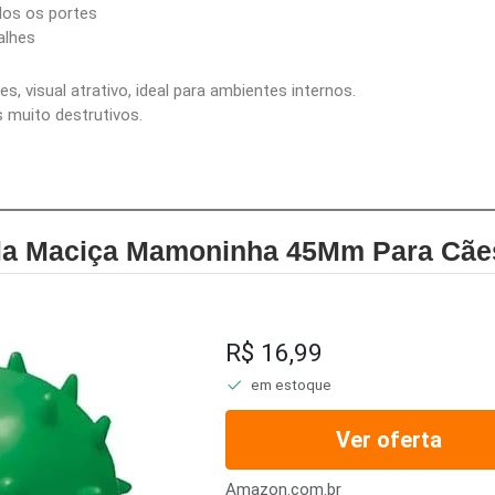
odos os portes
alhes
s, visual atrativo, ideal para ambientes internos.
 muito destrutivos.
ola Maciça Mamoninha 45Mm Para Cãe
R$ 16,99
em estoque
Ver oferta
Amazon.com.br