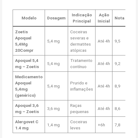
Indicação
Ação
Modelo
Dosagem
Nota
Principal
Inicial
Zoetis
Coceiras
Apoquel
severas e
5,4 mg
Até 4h
9,5
5,4Mg
dermatites
20Compr
atópicas
Apoquel 5,4
Tratamento
5,4 mg
Até 4h
9,2
mg – Zoetis
contínuo
Medicamento
Apoquel
Prurido e
5,4 mg
Até 4h
8,9
5,4mg
inflamações
(genérico)
Apoquel 3,6
Raças
3,6 mg
Até 4h
8,6
mg – Zoetis
pequenas
Alergovet C
Coceiras
1,4 mg
+6h
7,8
1.4 mg
leves