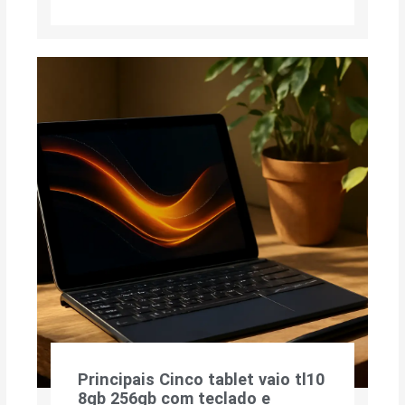
Principais Cinco tablet vaio tl10
8gb 256gb com teclado e