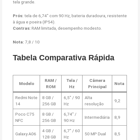
tela grande.
Prós:
tela de 6,74″ com 90 Hz, bateria duradoura, resistente
à água e poeira (IP54).
Contras:
RAM limitada, desempenho modesto.
Nota:
7,8 / 10
Tabela Comparativa Rápida
RAM /
Tela /
Câmera
Modelo
Nota
ROM
Hz
Principal
Redmi Note
8 GB /
6,5″ / 90
Alta
9,2
14
256 GB
Hz
resolução
Poco C75
8 GB /
6,74″ /
Intermediária
8,9
NFC
256 GB
90 Hz
4 GB /
6,7″ / 60
Galaxy A06
50 MP Dual
8,5
128 GB
Hz