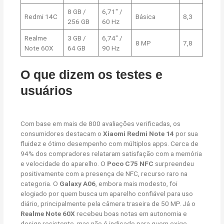
8 GB /
6,71″ /
Redmi 14C
Básica
8,3
256 GB
60 Hz
Realme
3 GB /
6,74″ /
8 MP
7,8
Note 60X
64 GB
90 Hz
O que dizem os testes e
usuários
Com base em mais de 800 avaliações verificadas, os
consumidores destacam o
Xiaomi Redmi Note 14
por sua
fluidez e ótimo desempenho com múltiplos apps. Cerca de
94% dos compradores relataram satisfação com a memória
e velocidade do aparelho. O
Poco C75 NFC
surpreendeu
positivamente com a presença de NFC, recurso raro na
categoria. O
Galaxy A06
, embora mais modesto, foi
elogiado por quem busca um aparelho confiável para uso
diário, principalmente pela câmera traseira de 50 MP. Já o
Realme Note 60X
recebeu boas notas em autonomia e
design resistente, mas não é indicado para quem exige