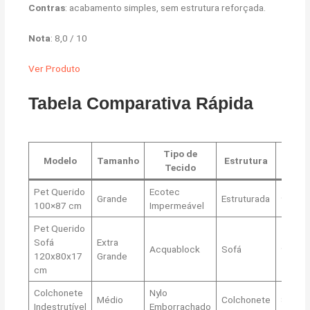
Contras
: acabamento simples, sem estrutura reforçada.
Nota
: 8,0 / 10
Ver Produto
Tabela Comparativa Rápida
Tipo de
Modelo
Tamanho
Estrutura
Nota
Tecido
Pet Querido
Ecotec
Grande
Estruturada
9,5
100×87 cm
Impermeável
Pet Querido
Sofá
Extra
Acquablock
Sofá
9,2
120x80x17
Grande
cm
Colchonete
Nylo
Médio
Colchonete
8,8
Indestrutível
Emborrachado