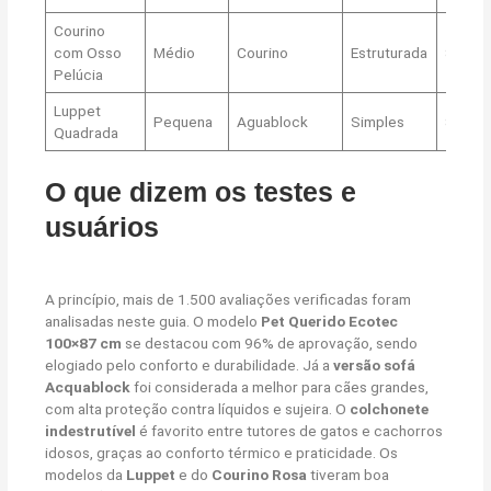
Courino
com Osso
Médio
Courino
Estruturada
8,4
Pelúcia
Luppet
Pequena
Aguablock
Simples
8,0
Quadrada
O que dizem os testes e
usuários
A princípio, mais de 1.500 avaliações verificadas foram
analisadas neste guia. O modelo
Pet Querido Ecotec
100×87 cm
se destacou com 96% de aprovação, sendo
elogiado pelo conforto e durabilidade. Já a
versão sofá
Acquablock
foi considerada a melhor para cães grandes,
com alta proteção contra líquidos e sujeira. O
colchonete
indestrutível
é favorito entre tutores de gatos e cachorros
idosos, graças ao conforto térmico e praticidade. Os
modelos da
Luppet
e do
Courino Rosa
tiveram boa