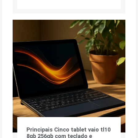
Principais Cinco tablet vaio tl10
8gb 256gb com teclado e