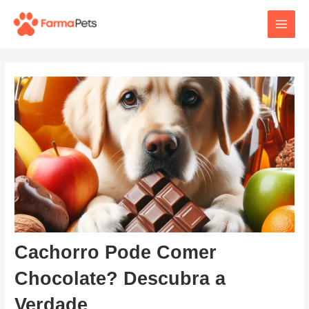
Ir
Post
Main
para
navigation
o
Men
conteúdo
Cachorro Pode Comer
Chocolate? Descubra a
Verdade