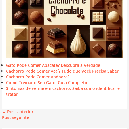
Gato Pode Comer Abacate? Descubra a Verdade
Cachorro Pode Comer Açaí? Tudo que Você Precisa Saber
Cachorro Pode Comer Abóbora?
Como Treinar o Seu Gato: Guia Completo
Sintomas de verme em cachorro: Saiba como identificar e
tratar
←
Post anterior
Post seguinte
→