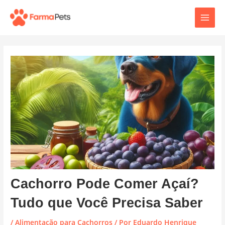
Ir
Post
Main
para
navigation
o
Men
conteúdo
Cachorro Pode Comer Açaí?
Tudo que Você Precisa Saber
/
Alimentação para Cachorros
/ Por
Eduardo Henrique